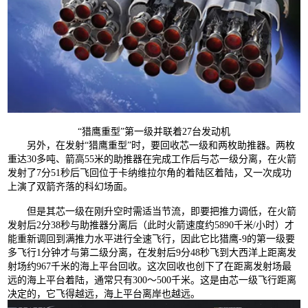
“猎鹰重型”第一级并联着27台发动机
另外，在发射“猎鹰重型”时，要回收芯一级和两枚助推器。两枚
重达30多吨、箭高55米的助推器在完成工作后与芯一级分离，在火箭
发射了7分51秒后飞回位于卡纳维拉尔角的着陆区着陆，又一次成功
上演了双箭齐落的科幻场面。
但是其芯一级在刚升空时需适当节流，即要把推力调低，在火箭
发射后2分38秒与助推器分离后（此时火箭速度约5890千米/小时）才
能重新调回到满推力水平进行全速飞行，因此它比猎鹰-9的第一级要
多飞行1分钟才与第二级分离，在发射后9分48秒飞到大西洋上距离发
射场约967千米的海上平台回收。这次回收也创下了在距离发射场最
远的海上平台着陆，通常只有300～500千米。这是由芯一级飞行距离
决定的，它飞得越远，海上平台离岸也越远。