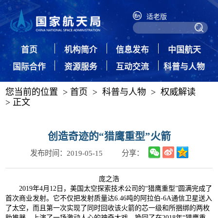
适老版
首页
机构简介
信息发布
中国航天
国际合作
资源服务
互动交流
科普与人物
您当前的位置 >
首页
>
科普与人物
>
权威解读
> 正文
创造奇迹的“猎鹰重型”火箭
发布时间：2019-05-15
分享：
庞之浩
2019年4月12日，美国太空探索技术公司的“猎鹰重型”圆满完成了
首次商业发射。它不仅把发射质量达6.46吨的阿拉伯-6A通信卫星送入
了太空，而且第一次实现了同时回收该火箭的芯一级和所捆绑的两枚
助推器，上演了一场激动人心的神奇大戏，挽回了在2018年“猎鹰重