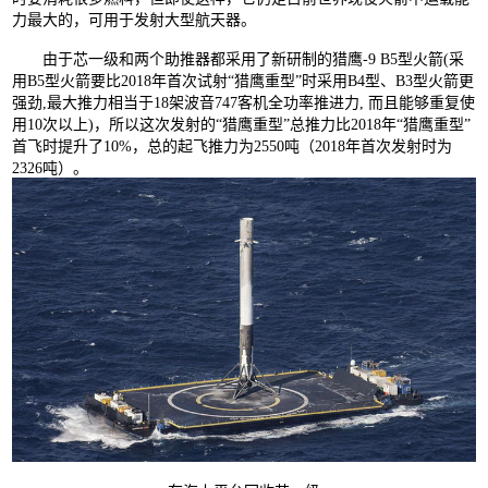
力最大的，可用于发射大型航天器。
由于芯一级和两个助推器都采用了新研制的猎鹰-9 B5型火箭(采
用B5型火箭要比2018年首次试射“猎鹰重型”时采用B4型、B3型火箭更
强劲,最大推力相当于18架波音747客机全功率推进力, 而且能够重复使
用10次以上)，所以这次发射的“猎鹰重型”总推力比2018年“猎鹰重型”
首飞时提升了10%，总的起飞推力为2550吨（2018年首次发射时为
2326吨）。