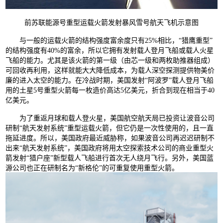
前苏联能源号重型运载火箭发射暴风雪号航天飞机示意图
与一般的运载火箭的结构强度富余度只有25%相比，“猎鹰重型”
的结构强度有40%的富余，所以它拥有发射载人登月飞船或载人火星
飞船的能力。尤其是该火箭的第一级（由芯一级和两枚助推器组成）
可回收再利用，这样就能大大降低成本，为载人深空探测提供物美价
廉的进入太空的能力。在冷战时期，美国发射“阿波罗”载人登月飞船
用的土星5号重型火箭每一枚造价高达5亿美元，折合到现在相当于40
亿美元。
为了重返月球和载人登火星，美国航空航天局已投资让波音公司
研制“航天发射系统”重型运载火箭，但它仍是一次性使用的，且一直
拖延进度。所以，美国政府最近威胁称，如果波音公司再迟迟研制不
出来“航天发射系统”，美国政府将用太空探索技术公司的商业重型火
箭发射“猎户座”新型载人飞船进行首次无人绕月飞行。另外，美国蓝
源公司也正在研制名为“新格伦”的可重复使用重型火箭。