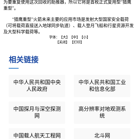
为要重复使用这次回收的助推器，所以它将是首枚正式复用型“猎鹰
重型”。
“猎鹰重型”火箭未来主要的应用市场是发射大型国家安全载荷
（可将载荷直接送入地球同步轨道）、载人登月飞船和行星资源开发
及大型科学载荷等。
字体：
【大】
【中】
【小】
【关闭】
【打印】
相关链接
中华人民共和国中央
中华人民共和国工业
人民政府
和信息化部
中国探月与深空探测
高分辨率对地观测系
网
统
中国载人航天工程网
北斗网