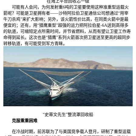
在海上平台回收芯一级
可能有人会问，为何发射重6吨的卫星要使用这种准重型运载火
箭呢？可能是卫星拥有者——沙特阿拉伯卫星通信公司想通过“用宰
牛刀杀鸡”来扩大影响；另外，该火箭性价比高，在同类火箭中是最
便宜的；还有，用“猎鹰重型”超强的运力把阿拉伯星-6A送到高得多
的轨道，可缩短定点所需时间，并节省燃料，从而有望让卫星工作寿
命得到延长。这次也是“猎鹰”系列火箭首次把卫星送至更高的超同步
转移轨道，有可能受到军方青睐。
“史蒂文先生”整流罩回收船
克服重重困难
在冷战时期，前苏联为了与美国竞争载人登月，研制了重型运载