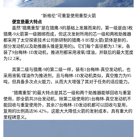
“新格伦”可重复使用重型火箭
便宜是最大特点
虽然“猎鹰重型”是在猎鹰-9的基础上发展而来的，第一级是由3枚
猎鹰-9火箭第一级捆绑而成，但这次发射所用的芯一级和两枚助推器
都采用了太空探索技术公司新研制的猎鹰-9 B5型火箭(箭体是新的，
部分发动机以及助推器头锥是复用的)。它们每个直径都为3.7米，各
装了9台梅林-1D发动机，推进剂都采用液氧/煤油，并联后的最大宽度
为12.2米。
其第二级与猎鹰-9的第二级一样，装有1台梅林-真空发动机，也
采用液氧/煤油作为推进剂，且与梅林-1D发动机类似，真空推力为95
吨，但具备多次点火能力，从而大大增强了其对于任务的适应能力。
“猎鹰重型”的最大特点是其芯一级和两个助推器能够回收与重复
使用，即全箭共28台发动机，除第二级使用的1台梅林-真空发动机不
能回收与重复使用外，其余27台梅林-1D发动机都可以回收与复用，
复用的比例高达96.42%，这能大大降低火箭的发射成本，具有重大的
里程碑意义。