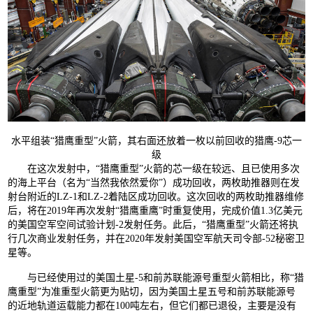
水平组装“猎鹰重型”火箭，其右面还放着一枚以前回收的猎鹰-9芯一
级
在这次发射中，“猎鹰重型”火箭的芯一级在较远、且已使用多次
的海上平台（名为“当然我依然爱你”）成功回收，两枚助推器则在发
射台附近的LZ-1和LZ-2着陆区成功回收。这次回收的两枚助推器维修
后，将在2019年再次发射“猎鹰重鹰”时重复使用，完成价值1.3亿美元
的美国空军空间试验计划-2发射任务。此后，“猎鹰重型”火箭还将执
行几次商业发射任务，并在2020年发射美国空军航天司令部-52秘密卫
星等。
与已经使用过的美国土星-5和前苏联能源号重型火箭相比，称“猎
鹰重型”为准重型火箭更为贴切，因为美国土星五号和前苏联能源号
的近地轨道运载能力都在100吨左右，但它们都已退役，主要是没有