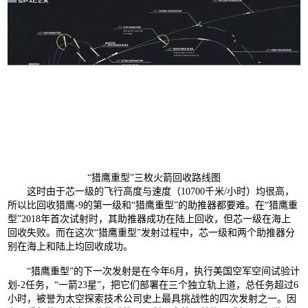
“猎鹰重型”三枚火箭回收路线图
这时由于芯一级的飞行高度与速度（10700千米/小时）均很高，
所以比回收猎鹰-9的第一级和“猎鹰重型”的助推器都要难。在“猎鹰重
型”2018年首次试射时，其助推器成功在陆上回收，但芯一级在海上
回收失败。而在这次“猎鹰重型”发射过程中，芯一级和两个助推器分
别在海上和陆上均回收成功。
“猎鹰重型”的下一次发射是在今年6月，执行美国空军空间试验计
划-2任务，“一箭23星”，把它们部署在三个独立轨上道，总任务超过6
小时，被誉为太空探索技术公司史上最具挑战性的四次发射之一。因